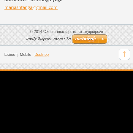
mariasht
anga@gma
il.com
© 2014 Όλα τα δικαιώματα κατοχυρωμένα
Φτιάξε δωρεάν ιστοσελίδα
Έκδοση:
Mobile
|
Desktop